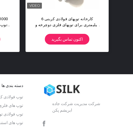
توپ آسیاب فولادی 26.9875mm 1-1 /
or Polished 8mm
16 اینچ G100 G200
l For Slingshot
اکنون تماس بگیرید
اکنون تما
دسته بندی ها
توپ فولادی ک
شرکت مدیریت شرکت جاده
توپ های فلزی
ابریشم پکن
توپ فولادی تو
توپ های استن