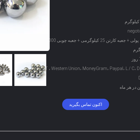
negoti
کیف پولی + جعبه کارتن 25 کیلوگرمی + جعبه چوبی 1000
گرم
T / T ، Western Union، MoneyGram، Paypal، L / C، D 
اکنون تماس بگیرید