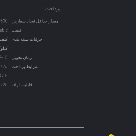
پرداخت:
مقدار حداقل تعداد سفارش:
500 کیلوگرم
قیمت:
able
جزئیات بسته بندی:
کیلو
زمان تحویل:
7-15 روز
شرایط پرداخت:
/ A،
D / P
قابلیت ارائه:
25 تن در هر ماه