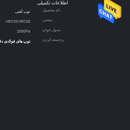
اطلاعات تکمیلی
نام محصول:
توپ آهنی
سختی:
HRC55-HRC63
مدول جوان:
200GPa
برجسته کردن:
توپ های فولادی دق