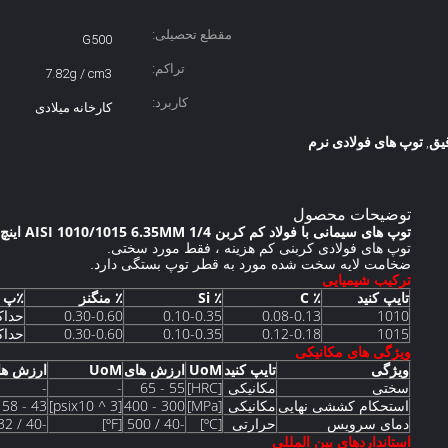
مقطع تحصیلی:
G500
تراکم:
7.82g / cm3
کاربرد:
کارخانه میلادی
یق
توپ های فولادی نرم
,
توضیحات محصول
توپ های سیمانی با فولاد کم کربن AISI 1010/1015 6.35MM 1/4 اینچ G500
توپ های فولادی کربنی کم هزینه ، فقط مورد سختی.
ضخامت لایه سخت شده مورد به قطر توپ بستگی دارد.
ترکیب شیمیایی
تایپ کنید
٪ C
٪ Si
٪ منگنز
٪پ
1010
0.08-0.13
0.10-0.35
0.30-0.60
حداکثر 
1015
0.12-0.18
0.10-0.35
0.30-0.60
حداکثر 
ویژگی های مکانیکی
ویژگی
تایپ کنید
UoM
ارزش های
UoM
ارزش ها
سختی
مکانیکی
[HRC]
55 - 65
-
-
استحکام کششی نهایی
مکانیکی
[MPa]
300 - 400
[psix10 ^ 3]
43 - 58
دمای سرویس
حرارتی
[ºC]
-40 / 500
[ºF]
-40 / 932
استانداردهای بین المللی