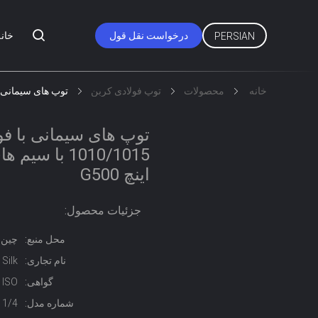
درخواست نقل قول
خانه
PERSIAN
خانه
محصولات
توپ فولادی کربن
توپ های سیمانی با فولاد کم کربن I 1010/1015
اینچ G500
جزئیات محصول:
محل منبع:
چين
نام تجاری:
Silk
گواهی:
 ISO
شماره مدل:
35MM 1/4