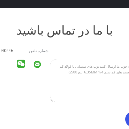
با ما در تماس باشید
شماره تلفن:
15211040646