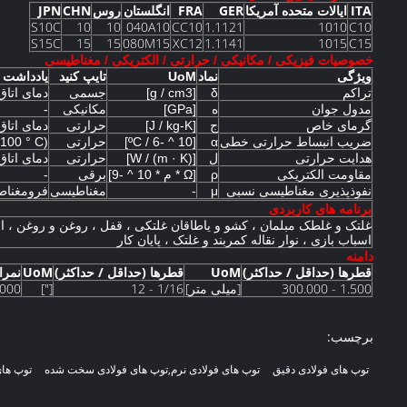
ITA
ایالات متحده آمریکا
GER
FRA
انگلستان
روس
CHN
JPN
S10C
10
10
040A10
CC10
1.1121
1010
C10
S15C
15
15
080M15
XC12
1.1141
1015
C15
خصوصیات فیزیکی / مکانیکی / حرارتی / الکتریکی / مغناطیسی
ویژگی
نماد
UoM
تایپ کنید
یادداشت
تراکم
δ
[g / cm3]
جسمی
دمای اتاق
مدول جوان
ه
[GPa]
مکانیکی
-
گرمای خاص
ج
[J / kg-K]
حرارتی
دمای اتاق
ضریب انبساط حرارتی خطی
α
[10 ^ -6 / ºC]
حرارتی
(ΔT = 0-100 ° C)
هدایت حرارتی
ل
[W / (m · K)]
حرارتی
دمای اتاق
مقاومت الکتریکی
ρ
[Ω * م * 10 ^ -9]
برقی
-
نفوذپذیری مغناطیسی نسبی
μ
-
مغناطیسی
فرومغنا
برنامه های کاربردی
غلتک و غلطک مبلمان ، کشو و یاطاقان غلتکی ، قفل ، روغن و روغن ، ا
اسباب بازی ، نوار نقاله کمربند و غلتک ، پایان کار
دامنه
قطرها (حداقل / حداکثر)
UoM
قطرها (حداقل / حداکثر)
UoM
نمرات دقیق (A
1.500 - 300.000
[میلی متر]
1/16 - 12
["]
1000
برچسب:
توپ های فولادی دقیق
توپ های فولادی نرم,توپ های فولادی سخت شده
توپ های