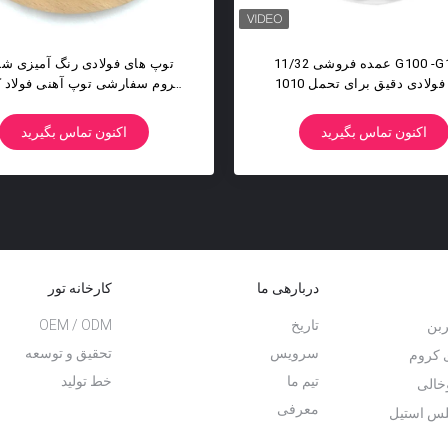
AISI 1010 Mirr
عمده فروشی 0.5 میلی متر تا 50.8
Steel Steel Bal
میلی متر توپی بلبرینگ سخت فولاد
کربن سخت G500 G200
س بگیرید
اکنون تماس بگیرید
دربارهی ما
کارخانه تور
تاریخ
OEM / ODM
ربن
سرویس
تحقیق و توسعه
 کروم
تیم ما
خط تولید
خالی
معرفی
لس استیل