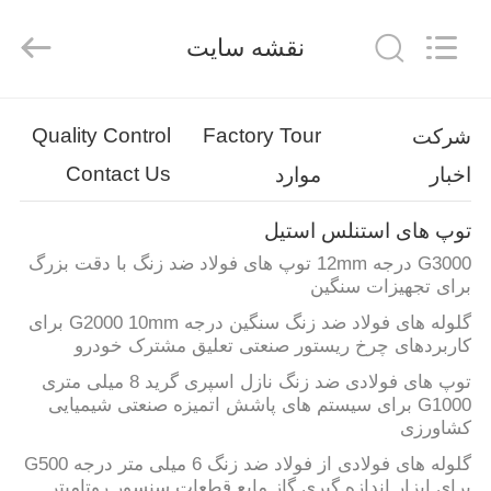
Silk
Road
Enterprise
نقشه سایت
Management
Services
Co.,
Ltd..
All
خانه
Rights
Reserved.
Quality Control
Factory Tour
شرکت
Contact Us
اخبار
موارد
محصولات
توپ های استنلس استیل
درباره
G3000 درجه 12mm توپ های فولاد ضد زنگ با دقت بزرگ
ما
برای تجهیزات سنگین
گلوله های فولاد ضد زنگ سنگین درجه G2000 10mm برای
کاربردهای چرخ ریستور صنعتی تعلیق مشترک خودرو
تور
توپ های فولادی ضد زنگ نازل اسپری گرید 8 میلی متری
کارخانه
G1000 برای سیستم های پاشش اتمیزه صنعتی شیمیایی
کشاورزی
کنترل
گلوله های فولادی از فولاد ضد زنگ 6 میلی متر درجه G500
برای ابزار اندازه گیری گاز مایع قطعات سنسور روتامیتر