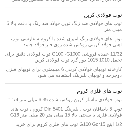
کیفیت
توپ فولادی کربن
با
توپ های فولادی ضد زنگ توپی فولاد ضد زنگ با دقت بالا 5
میلی متر
ما
توپ های فولادی رنگ آمیزی شده با کروم سفارشی توپ
تماس
آهنی فولاد کربنی روکش شده روی فلز فولاد جامد
بگیرید
11/32 عمده فروشی G100 -G1000 توپ فولادی دقیق برای
تحمل 1010 1015 دور گرد توپ فولادی کربن
اخبار
کارخانه توپهای فولادی کربنی 6 میلیمتری برای توپهای فلزی
دوچرخه و توپهای بلبرینگ استفاده می شود
موارد
توپ های فلزی کروم
توپ فولادی ماساژ کربن روکش شده 6.35 میلی متر 1/4 "
درخواست
توپ 5 یاطاقان توپ ، بلبرینگ Din 5401 کروم ، توپ های
نقل
فولادی فلزی با سختی بالا 15 میلی متر 20 میلی متر G16
قول
1/2 اینچ G100 Gcr15 توپ های فلزی کروم برای خرید