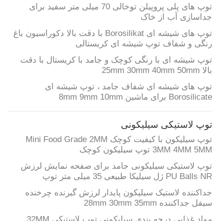
توپ های پلی پروپیلن توخالی 70 میلی متر سفید برای
جداسازی آب از خاک
توپ های شیشه ای Borosilikat با دقت بالا دکوراسیون باغ
رنگی و شفاف توپ شیشه ای کریستالی
توپ شیشه ای با رنگی کوچک و جامد با کریستال با دقت
بالا 25mm 30mm 40mm 50mm
توپ های شیشه ای شفاف جامد ، توپ شیشه ای
Borosilicate برای ماشین 8mm 9mm 10mm
توپ لاستیکی سیلیکونی
توپ سیلیکون با کیفیت کوچک Mini Food Grade 2MM
3MM 4MM 5MM توپ سیلیکون کوچک
توپ لاستیکی سیلیکونی جامد برای صفحه نمایش لرزش
PU Balls NR ژل سیلیکا طبیعی 35 میلی متر توپ
جداکننده لاستیک سیلیکون پایدار لرزش گیرنده چرخنده
سیفل جداکننده 28mm 30mm 35mm
مواد غذایی درجه بندی سیلیکونی توپ لاستیکی 32MM