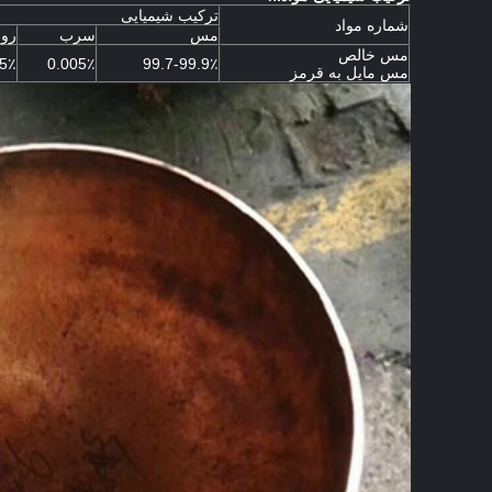
ترکیب شیمیایی
شماره مواد
مس
سرب
رو
مس خالص
05٪
0.005٪
99.7-99.9٪
مس مایل به قرمز