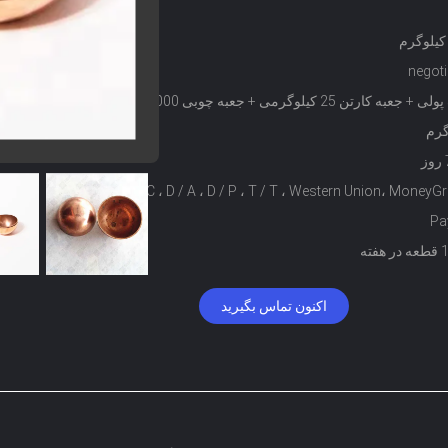
negoti
کیف پولی + جعبه کارتن 25 کیلوگرمی + جعبه چوبی 1000
گرم
L / C ، D / A ، D / P ، T / T ، Western Union، Money
Pa
فته
اکنون تماس بگیرید