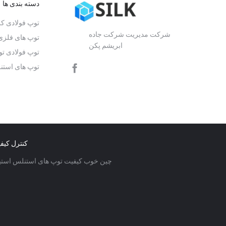
دسته بندی ها
توپ فولادی ک
شرکت مدیریت شرکت جاده
توپ های فلزی
ابریشم پکن
توپ فولادی تو
توپ های استن
کنترل کیف
چین خوب کیفیت توپ های استنلس استیل تامین کننده. © 2019 - 2026 vices Co., Ltd.. All Rights Reserved