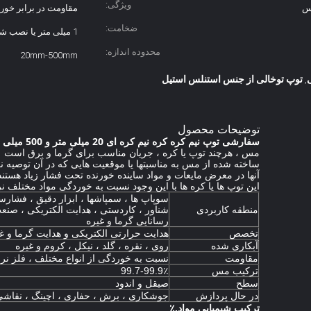
ویژگی:
مس
مقاومت در برابر خور
ضخامت:
1 میلی متر یا نصب شده
محدوده اندازه:
20mm-500mm
توپ توخالی از جنس استنلس استیل
,
توضیحات محصول
سفارشی توپ نیم کره کره نیم کره ای 20 میلی متر و 500 میلی متر فلزی توخالی
مس ، هرچند توپ یا کره ، جریان مناسب برای گرما و برق است
ساخته شده از مس به مناسبتها یا موقعیت هایی که در آن توصیه 
آنها در معرض مایعات و مواد ساینده خورنده تحت فشار زیاد هستند
این توپ ها یا کره ها با این وجود نسبت به خوردگی مواد مختلف 
سوپاپ ها ، سمپاشها ، ابزار دقیق ، فشارسنج
منطقه کاربردی
شناور ، کاردستی ، هدایت الکتریکی ، صنعت
رسانایی گرما و غیره
تخصص
هدایت حرارتی الکتریکی و هدایت گرما و غ
آبکاری شده
روی ، نقره ، گلد ، نیکل ، کروم و غیره
مقاومت
نسبت به خوردگی از انواع مختلف ، فلز 
ترکیب مس
99.7-99.9٪
سطح
صیقل و اندود
در حال پردازش
جوشکاری ، برش ، حفاری ، اچینگ ، نقاشی
ترکیب شیمیایی مواد.٪