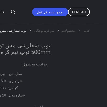
درخواست نقل قول
خانه
PERSIAN
خانه
محصولات
نیم کره توخالی
توپ سفارشی مس توخالی نیمه کره 20-500mm
500mm توپ نیم کره ای فلزی برای تزئینی
جزئیات محصول:
محل منبع:
چين
نام تجاری:
Silk
گواهی:
 SGS
شماره مدل:
20 میلی متر - 500 میلی متر