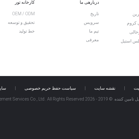
دربارهی ما
کارخانه تور
تاریخ
OEM / ODM
ربن
سرویس
تحقیق و توسعه
 کروم
تیم ما
خط تولید
خالی
معرفی
لس استیل
یت
|
نقشه سایت
|
سیاست حفظ حریم خصوصی
|
سای
Beijing Silk Road Enterprise Management Ser.