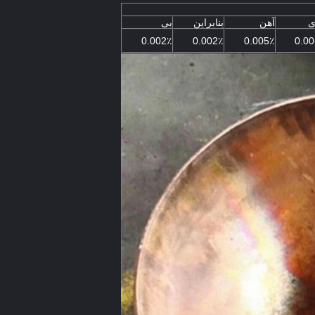
ی
آهن
بنابراین
بی
0.002٪
0.002٪
0.005٪
0.0