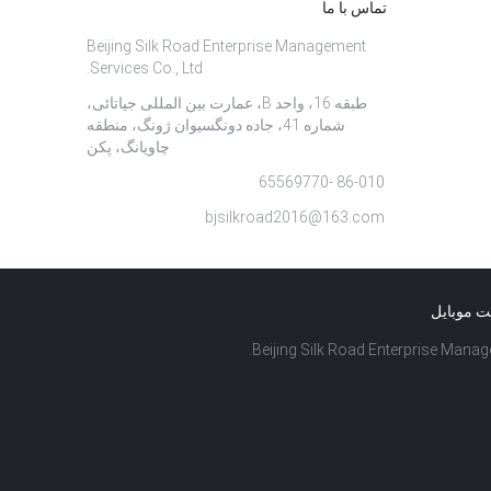
تماس با ما
Beijing Silk Road Enterprise Management
Services Co., Ltd.
طبقه 16، واحد B، عمارت بین المللی جیاتائی،
شماره 41، جاده دونگسیوان ژونگ، منطقه
چاویانگ، پکن
86-010 -65569770
bjsilkroad2016@163.com
ت موبایل