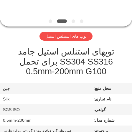
کیفیت
با
ما
توپ های استنلس استیل
تماس
توپهای استنلس استیل جامد
بگیرید
SS304 SS316 برای تحمل
0.5mm-200mm G100
اخبار
محل منبع:
چين
موارد
نام تجاری:
Silk
درخواست
گواهی:
SGS ISO
نقل
شماره مدل:
0.5mm-200mm
قول
برجسته:
,
توپ های گرد فولادی ضد زنگ ، توپ جامد فلزی