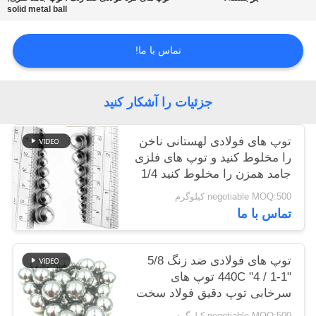
solid metal ball
نقشه
تماس با ما!
سایت
جزئیات را آشکار کنید
PRIVACY
POLICY
توپ های فولادی لهستانی ناخن
را مخلوط کنید و توپ های فلزی
جامد همزن را مخلوط کنید 1/4
"3/16"
negotiable MOQ:500 کیلوگرم
تماس با ما
توپ های فولادی ضد زنگ 5/8
"1-1 / 4" 440C توپ های
سرخابی توپ دقیق فولاد سخت
negotiable MOQ:500 کیلوگرم