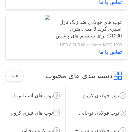
تماس با ما
توپ های فولادی ضد زنگ نازل
اسپری گرید 8 میلی متری
G1000 برای سیستم های پاشش
اتمیزه صنعتی شیمیایی کشاورزی
USD 0.01-5.00 per piece MOQ:1000 عدد
تماس با ما
دسته بندی های محبوب
همه
توپ فولادی کربن
توپ های استنلس استیل
توپ فولادی توخالی
توپ های فلزی کروم
توپ فولادی با سوراخ
نیم کره توخالی