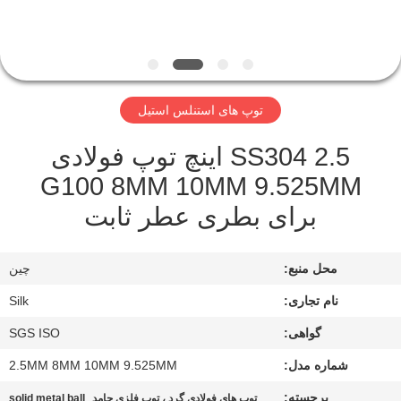
کیفیت
با
ما
توپ های استنلس استیل
تماس
SS304 2.5 اینچ توپ فولادی
بگیرید
G100 8MM 10MM 9.525MM
برای بطری عطر ثابت
اخبار
محل منبع:
چين
موارد
نام تجاری:
Silk
درخواست
گواهی:
SGS ISO
نقل
شماره مدل:
2.5MM 8MM 10MM 9.525MM
قول
برجسته:
,
توپ های فولادی گرد ، توپ فلزی جامد
solid metal ball