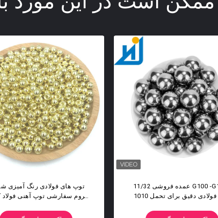
ممکن است در این مورد با
AISI 1010 Mirror Polished
عم
Steel Steel Ball For Slings
میلی متر توپی بلبرینگ سخت فو
کربن سخت G500 G200