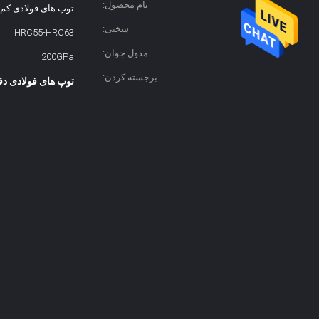
نام محصول:
توپ های فولادی کم 
سختی:
HRC55-HRC63
مدول جوان:
200GPa
برجسته کردن:
توپ های فولادی دق