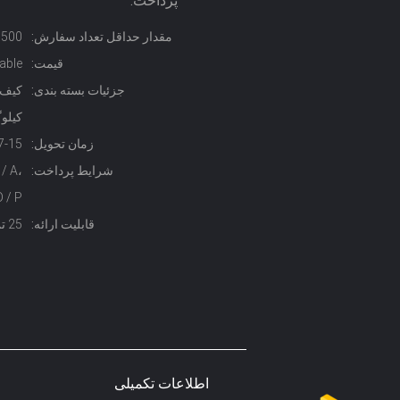
پرداخت:
مقدار حداقل تعداد سفارش:
500 کیلوگرم
قیمت:
able
جزئیات بسته بندی:
کیلو
زمان تحویل:
7-15 روز
شرایط پرداخت:
/ A،
D / P
قابلیت ارائه:
25 تن در هر ماه
اطلاعات تکمیلی