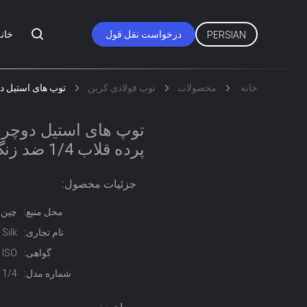
درخواست نقل قول
خانه
PERSIAN
خانه
محصولات
توپ فولادی کربن
توپ های استیل دوچرخه AISI 1010 ، بلبرینگ پ
پرده قلاب 1/4 ضد زنگ
جزئیات محصول:
محل منبع:
چين
نام تجاری:
Silk
گواهی:
 ISO
شماره مدل:
1/4 اینچ 6.35MM