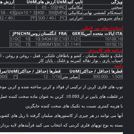
ویژگی
تایپ کنید
UoM
ارزش های
UoM
ارزش ها
سختی
مکانیکی
[HRC]
55 - 65
-
-
استحکام کششی نهایی
مکانیکی
[MPa]
300 - 400
[psix10 ^ 3]
43 - 58
دمای سرویس
حرارتی
[ºC]
-40 / 500
[ºF]
-40 / 932
استانداردهای بین المللی
ITA
ایالات متحده آمریکا
GER
FRA
انگلستان
روس
CHN
JPN
S10C
10
10
040A10
CC10
1.1121
1010
C10
S15C
15
15
080M15
XC12
1.1141
1015
C15
برنامه های کاربردی
غلتک و غلطک مبلمان ، کشو و یاطاقان غلتکی ، قفل ، روغن و روغن ، ا
اسباب بازی ، نوار نقاله کمربند و غلتک ، پایان کار
دامنه
قطرها (حداقل / حداکثر)
UoM
قطرها (حداقل / حداکثر)
UoM
نمرات دقیق (A
1.500 - 300.000
[میلی متر]
1/16 - 12
["]
1000
توپ های فلزی کربن از ترکیبی از فولاد و کربن ساخته شده و کربن مو
در غلظت های پایین تر از 0.093٪.
کربن به عنوان ماده سخت کننده عمل 
با هزینه کمتری نسبت به تکنیک های سخت کننده جایگزین
آنها می توانند در هر چیزی از کاستورهای مبلمان گرفته تا ریل های کشو
بسته به نوع توپهای فلزی کربنی که انتخاب می کنید فرآیندهای لایه برد