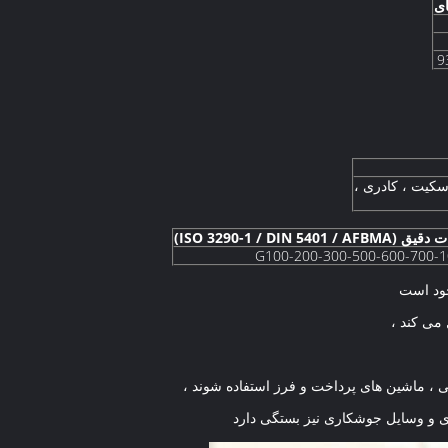
ی
سکیت ، کادری ،
ISO 3290-1 / DIN 5401 / AFBM)
G100-200-300-500-600-700-
جود است
می کند ،
یی ، ماشین های پرداخت و فرز استفاده شوند ،
اری و وسایل جوشکاری نیز بستگی دارد