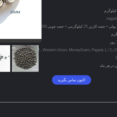
negoti
کیف پولی + جعبه کارتن 25 کیلوگرمی + جعبه چوبی 1000
گرم
T / T ، Western Union، MoneyGram، Paypal، L / C، D 
اکنون تماس بگیرید