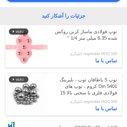
نقشه
جزئیات را آشکار کنید
سایت
توپ فولادی ماساژ کربن روکش
شده 6.35 میلی متر 1/4 "
PRIVACY
POLICY
negotiable MOQ:500 کیلوگرم
تماس با ما
توپ 5 یاطاقان توپ ، بلبرینگ
Din 5401 کروم ، توپ های
فولادی فلزی با سختی بالا 15
میلی متر 20 میلی متر G16
negotiable MOQ:500 کیلوگرم
تماس با ما