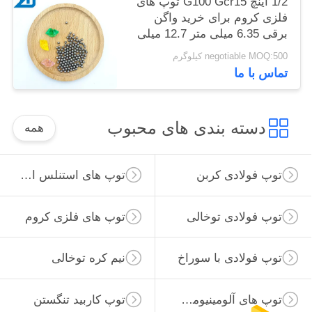
1/2 اینچ G100 Gcr15 توپ های
فلزی کروم برای خرید واگن
برقی 6.35 میلی متر 12.7 میلی
متر
negotiable MOQ:500 کیلوگرم
تماس با ما
دسته بندی های محبوب
همه
توپ فولادی کربن
توپ های استنلس استیل
توپ فولادی توخالی
توپ های فلزی کروم
توپ فولادی با سوراخ
نیم کره توخالی
توپ های آلومینیومی جامد
توپ کاربید تنگستن