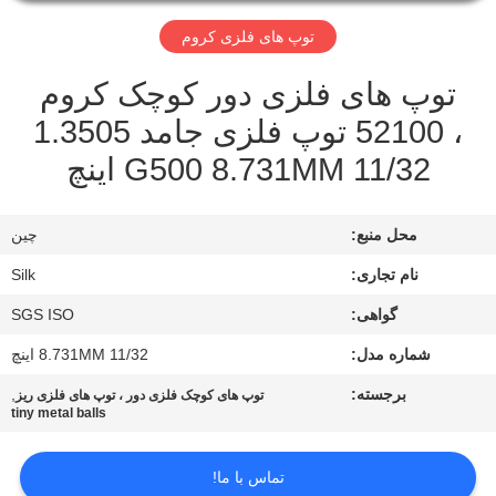
کیفیت
توپ های فلزی کروم
با
توپ های فلزی دور کوچک کروم
ما
، 52100 توپ فلزی جامد 1.3505
تماس
G500 8.731MM 11/32 اینچ
بگیرید
محل منبع:
چين
اخبار
نام تجاری:
Silk
گواهی:
SGS ISO
موارد
شماره مدل:
8.731MM 11/32 اینچ
برجسته:
,
توپ های کوچک فلزی دور ، توپ های فلزی ریز
درخواست
tiny metal balls
نقل
تماس با ما!
قول