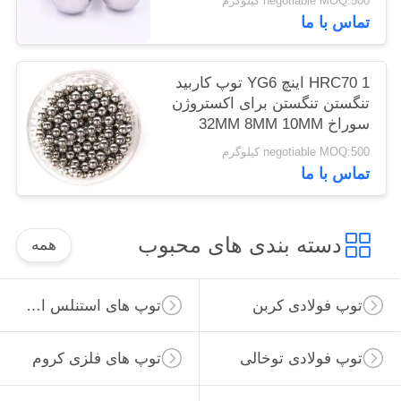
negotiable MOQ:500 کیلوگرم
تماس با ما
HRC70 1 اینچ YG6 توپ کاربید
تنگستن تنگستن برای اکستروژن
سوراخ 32MM 8MM 10MM
negotiable MOQ:500 کیلوگرم
تماس با ما
دسته بندی های محبوب
همه
توپ فولادی کربن
توپ های استنلس استیل
توپ فولادی توخالی
توپ های فلزی کروم